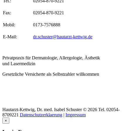
Tel.:
02054-870-9221
Fax:
02054-870-9221
Mobil:
0173-7576888
E-Mail:
dr.schuster@hautarzt-kettwig.de
Privatpraxis für Dermatologie, Allergologie, Ästhetik
und Lasermedizin
Gesetzliche Versicherte als Selbstzahler willkommen
Hautarzt-Kettwig,
Dr.
med.
Isabel
Schuster
©
2026 Tel. 02054-
8709221
Datenschutzerklaerung
|
Impressum
×