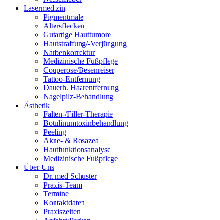
Lasermedizin
Pigmentmale
Altersflecken
Gutartige Hauttumore
Hautstraffung/-Verjüngung
Narbenkorrektur
Medizinische Fußpflege
Couperose/Besenreiser
Tattoo-Entfernung
Dauerh. Haarentfernung
Nagelpilz-Behandlung
Ästhetik
Falten-/Filler-Therapie
Botulinumtoxinbehandlung
Peeling
Akne- & Rosazea
Hautfunktionsanalyse
Medizinische Fußpflege
Über Uns
Dr. med Schuster
Praxis-Team
Termine
Kontaktdaten
Praxiszeiten