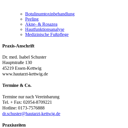
Botulinumtoxinbehandlung
Peeling
Akne- & Rosazea
Hautfunktionsanalyse
Medizinische Fußpflege
Praxis-Anschrift
Dr. med. Isabel Schuster
Hauptstraße 130
45219 Essen-Kettwig
www.hautarzt-kettwig.de
Termine
&
Co.
Termine nur nach Vereinbarung
Tel. + Fax: 02054-8709221
Hotline: 0173-7576888
dr.schuster@hautarzt-kettwig.de
Praxiszeiten