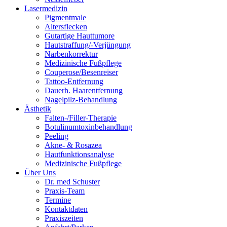
Lasermedizin
Pigmentmale
Altersflecken
Gutartige Hauttumore
Hautstraffung/-Verjüngung
Narbenkorrektur
Medizinische Fußpflege
Couperose/Besenreiser
Tattoo-Entfernung
Dauerh. Haarentfernung
Nagelpilz-Behandlung
Ästhetik
Falten-/Filler-Therapie
Botulinumtoxinbehandlung
Peeling
Akne- & Rosazea
Hautfunktionsanalyse
Medizinische Fußpflege
Über Uns
Dr. med Schuster
Praxis-Team
Termine
Kontaktdaten
Praxiszeiten