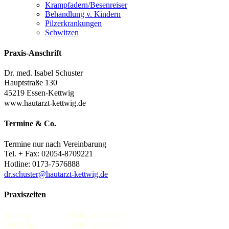
Krampfadern/Besenreiser
Behandlung v. Kindern
Pilzerkrankungen
Schwitzen
Praxis-Anschrift
Dr. med. Isabel Schuster
Hauptstraße 130
45219 Essen-Kettwig
www.hautarzt-kettwig.de
Termine
&
Co.
Termine nur nach Vereinbarung
Tel. + Fax: 02054-8709221
Hotline: 0173-7576888
dr.schuster@hautarzt-kettwig.de
Praxiszeiten
Montag:
08:00 - 12:00 Uhr
Dienstag:
14:00 - 20:00 Uhr