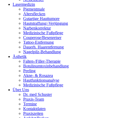
Lasermedizin
Pigmentmale
Altersflecken
Gutartige Hauttumore
Hautstraffung/-Verjüngung
Narbenkorrektur
Medizinische Fußpflege
Couperose/Besenreiser
Tattoo-Entfernung
Dauerh. Haarentfernung
Nagelpilz-Behandlung
Ästhetik
Falten-/Filler-Therapie
Botulinumtoxinbehandlung
Peeling
Akne- & Rosazea
Hautfunktionsanalyse
Medizinische Fußpflege
Über Uns
Dr. med Schuster
Praxis-Team
Termine
Kontaktdaten
Praxiszeiten