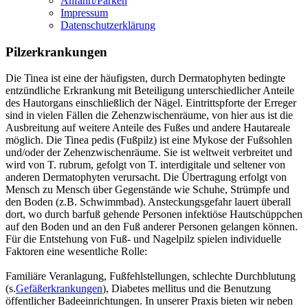
Anfahrt/Parken
Impressum
Datenschutzerklärung
Pilzerkrankungen
Die Tinea ist eine der häufigsten, durch Dermatophyten bedingte
entzündliche Erkrankung mit Beteiligung unterschiedlicher Anteile
des Hautorgans einschließlich der Nägel. Eintrittspforte der Erreger
sind in vielen Fällen die Zehenzwischenräume, von hier aus ist die
Ausbreitung auf weitere Anteile des Fußes und andere Hautareale
möglich. Die Tinea pedis (Fußpilz) ist eine Mykose der Fußsohlen
und/oder der Zehenzwischenräume. Sie ist weltweit verbreitet und
wird von T. rubrum, gefolgt von T. interdigitale und seltener von
anderen Dermatophyten verursacht. Die Übertragung erfolgt von
Mensch zu Mensch über Gegenstände wie Schuhe, Strümpfe und
den Boden (z.B. Schwimmbad). Ansteckungsgefahr lauert überall
dort, wo durch barfuß gehende Personen infektiöse Hautschüppchen
auf den Boden und an den Fuß anderer Personen gelangen können.
Für die Entstehung von Fuß- und Nagelpilz spielen individuelle
Faktoren eine wesentliche Rolle:
Familiäre Veranlagung, Fußfehlstellungen, schlechte Durchblutung
(s.
Gefäßerkrankungen
), Diabetes mellitus und die Benutzung
öffentlicher Badeeinrichtungen. In unserer Praxis bieten wir neben