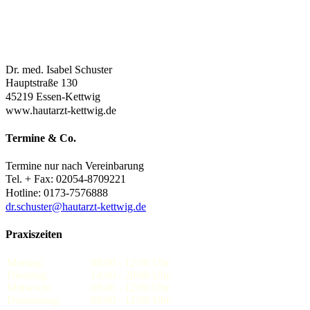
Dr. med. Isabel Schuster
Hauptstraße 130
45219 Essen-Kettwig
www.hautarzt-kettwig.de
Termine
&
Co.
Termine nur nach Vereinbarung
Tel. + Fax: 02054-8709221
Hotline: 0173-7576888
dr.schuster@hautarzt-kettwig.de
Praxiszeiten
Montag:
08:00 - 12:00 Uhr
Dienstag:
14:00 - 20:00 Uhr
Mittwoch:
08:00 - 12:00 Uhr
Donnerstag:
08:00 - 12:00 Uhr