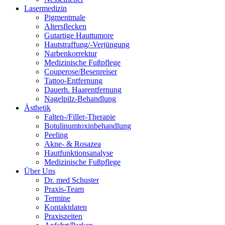
Lasermedizin
Pigmentmale
Altersflecken
Gutartige Hauttumore
Hautstraffung/-Verjüngung
Narbenkorrektur
Medizinische Fußpflege
Couperose/Besenreiser
Tattoo-Entfernung
Dauerh. Haarentfernung
Nagelpilz-Behandlung
Ästhetik
Falten-/Filler-Therapie
Botulinumtoxinbehandlung
Peeling
Akne- & Rosazea
Hautfunktionsanalyse
Medizinische Fußpflege
Über Uns
Dr. med Schuster
Praxis-Team
Termine
Kontaktdaten
Praxiszeiten