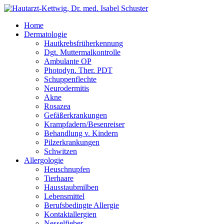
Home
Dermatologie
Hautkrebsfrüherkennung
Dgt. Muttermalkontrolle
Ambulante OP
Photodyn. Ther. PDT
Schuppenflechte
Neurodermitis
Akne
Rosazea
Gefäßerkrankungen
Krampfadern/Besenreiser
Behandlung v. Kindern
Pilzerkrankungen
Schwitzen
Allergologie
Heuschnupfen
Tierhaare
Hausstaubmilben
Lebensmittel
Berufsbedingte Allergie
Kontaktallergien
Nesselfieber