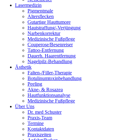
Lasermedizin
Pigmentmale
Altersflecken
Gutartige Hauttumore
Hautstraffung/-Verjüngung
Narbenkorrektur
Medizinische Fußpflege
Couperose/Besenreiser
Tattoo-Entfernung
Dauerh. Haarentfernung
Nagelpilz-Behandlung
Ästhetik
Falten-/Filler-Therapie
Botulinumtoxinbehandlung
Peeling
Akne- & Rosazea
Hautfunktionsanalyse
Medizinische Fußpflege
Über Uns
Dr. med Schuster
Praxis-Team
Termine
Kontaktdaten
Praxiszeiten