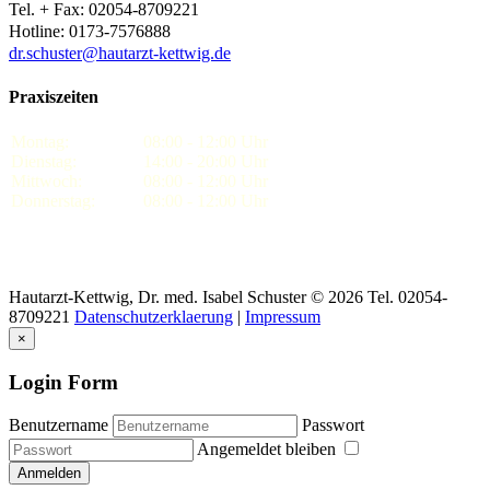
Tel. + Fax: 02054-8709221
Hotline: 0173-7576888
dr.schuster@hautarzt-kettwig.de
Praxiszeiten
Montag:
08:00 - 12:00 Uhr
Dienstag:
14:00 - 20:00 Uhr
Mittwoch:
08:00 - 12:00 Uhr
Donnerstag:
08:00 - 12:00 Uhr
Hautarzt-Kettwig,
Dr.
med.
Isabel
Schuster
©
2026 Tel. 02054-
8709221
Datenschutzerklaerung
|
Impressum
×
Login Form
Benutzername
Passwort
Angemeldet bleiben
Anmelden